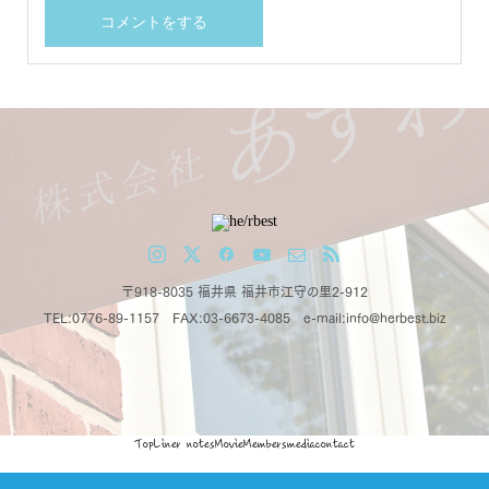
〒918-8035 福井県 福井市江守の里2-912
TEL:0776-89-1157 FAX:03-6673-4085 e-mail:info@herbest.biz
Top
Liner notes
Movie
Members
media
contact