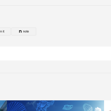
n it
note