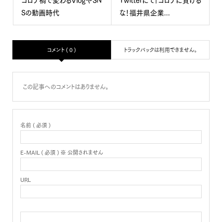
コロナ禍で変わるVlogやSN
Twitterにて「コロナに負ける
Sの動画時代
な！福井県企業...
コメント ( 0 )
トラックバックは利用できません。
この記事へのコメントはありません。
名前 ( 必須 )
E-MAIL ( 必須 ) ※ 公開されません
URL